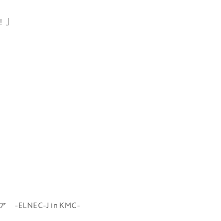
！」
NEC-J in KMC-