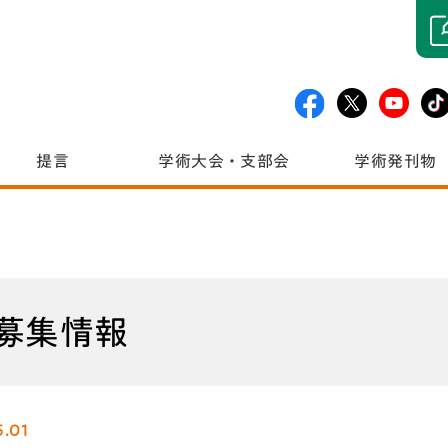
提言
学術大会・支部会
学術発刊物
募集情報
5.01