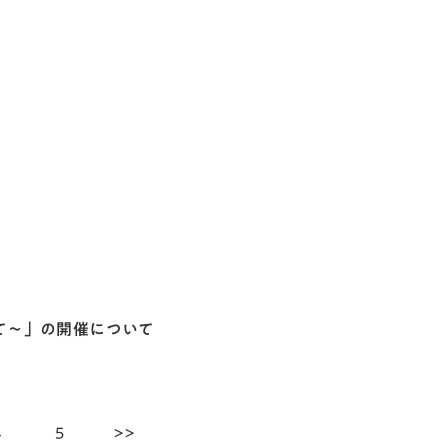
て～」の開催について
4
5
>>