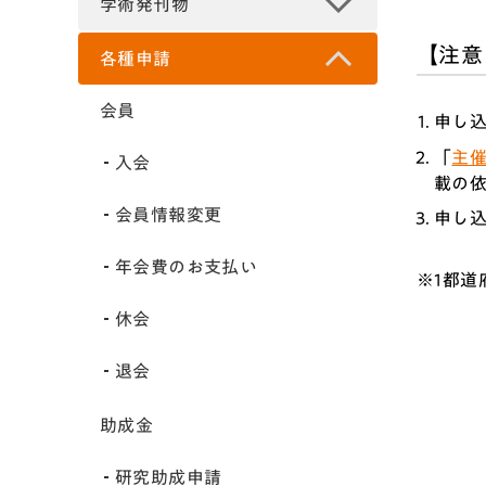
学術発刊物
【注意
各種申請
会員
申し
「
主
入会
載の
会員情報変更
申し
年会費のお支払い
※1都
休会
退会
助成金
研究助成申請