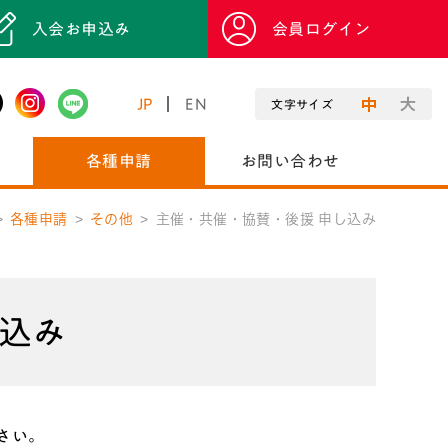
入会お申込み
会員ログイン
JP
EN
文字サイズ
各種申請
お問い合わせ
各種申請
その他
主催・共催・協賛・後援 申し込み
し込み
さい。