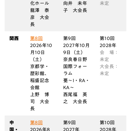
化ホール
向井
未年
未定
龍澤
泰
子
大会長
彦
大会
長
関西
第8回
第9回
第10回
2026年10
2027年10月
2028年
月10日
9日
（土）
会 場：
（土）
奈良春日野
未定
京都学・
国際フォー
大会長：
歴彩館、
ラム
未定
稲盛記念
甍～I・RA・
会館
KA～
上野
博
西尾福 英
司
大会
之 大会長
長
中
第8回
第9回
第10回
国・
2026年8
2027年
2028年