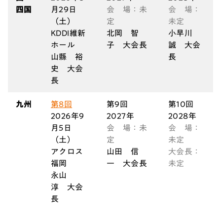
四国
月29日
会 場：未
会 場：
（土）
定
未定
KDDI維新
北岡
智
小早川
ホール
子
大会長
誠 大会
山縣
裕
長
史
大会
長
九州
第8回
第9回
第10回
2026年9
2027年
2028年
月5日
会 場：未
会 場：
（土）
定
未定
アクロス
山田 信
大会長：
福岡
一 大会長
未定
永山
淳
大会
長