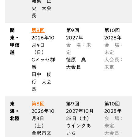
鴻巣
正
史
大会
長
関
第8回
第9回
第10回
東・
2026年10
2027年
2028年
甲信
月4日
会 場：未
会 場：
越
（日）
定
未定
Gメッセ群
徳原
真
大会長：
馬
大会長
未定
田中
俊
行
大会
長
東
第8回
第9回
第10回
海・
2026年10
2027年10月
2028年
北陸
月3日
23日（土）
会 場：
（土）
ウインクあ
未定
金沢市文
いち
大会長：