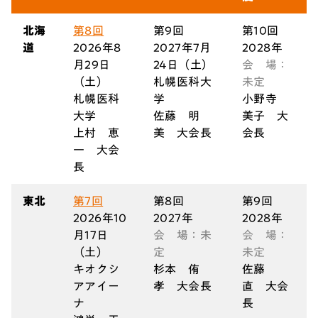
北海
第8回
第9回
第10回
道
2026年8
2027年7月
2028年
月29日
24日（土）
会 場：
（土）
札幌医科大
未定
札幌医科
学
小野寺
大学
佐藤
明
美子 大
上村
恵
美
大会長
会長
一
大会
長
東北
第7回
第8回
第9回
2026年10
2027年
2028年
月17日
会 場：未
会 場：
（土）
定
未定
キオクシ
杉本
侑
佐藤
アアイー
孝
大会長
直 大会
ナ
長