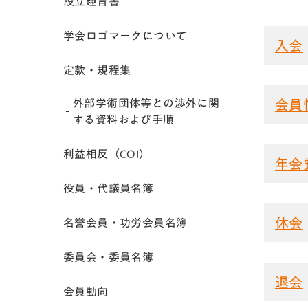
設立趣旨書
学会ロゴマークについて
入会
定款・規程集
外部学術団体等との渉外に関
会員
する資料および手順
利益相反（COI）
年会
役員・代議員名簿
休会
名誉会員・功労会員名簿
委員会・委員名簿
退会
会員動向