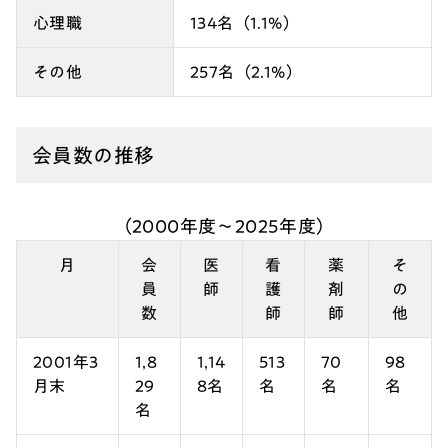
心理職
134名（1.1%）
その他
257名（2.1%）
会員数の推移
（2000年度～2025年度）
月
会
医
看
薬
そ
員
師
護
剤
の
数
師
師
他
2001年3
1,8
1,14
513
70
98
月末
29
8名
名
名
名
名