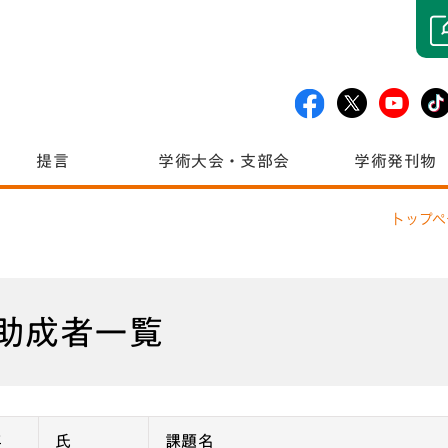
提言
学術大会・支部会
学術発刊物
トップペ
助成者一覧
年
氏
課題名