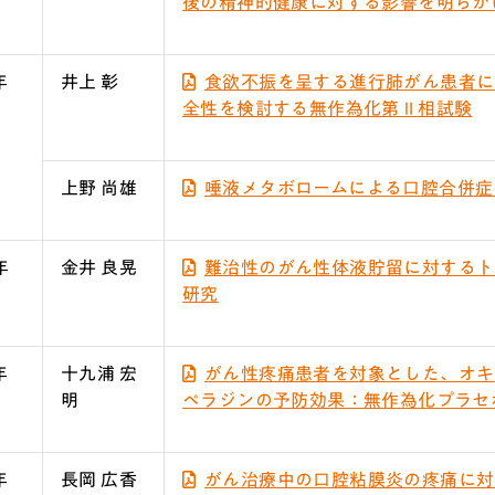
後の精神的健康に対する影響を明らか
年
井上 彰
食欲不振を呈する進行肺がん患者に
全性を検討する無作為化第Ⅱ相試験
上野 尚雄
唾液メタボロームによる口腔合併症
年
金井 良晃
難治性のがん性体液貯留に対するト
研究
年
十九浦 宏
がん性疼痛患者を対象とした、オキ
明
ペラジンの予防効果：無作為化プラセ
年
長岡 広香
がん治療中の口腔粘膜炎の疼痛に対す