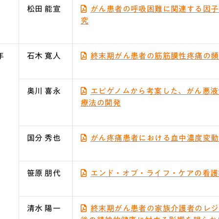
松田 能宣
がん患者の呼吸困難に関連する因子
究
年
石木 寛人
終末期がん患者の筋筋膜性疼痛の頻
奥川 喜永
エピゲノムから考案した、がん悪液質
療法の開発
国分 秀也
がん疼痛患者における血中濃度変動
笹原 朋代
エンド・オブ・ライフ・ケアの看護
清水 陽一
終末期がん患者の家族介護者のレジ