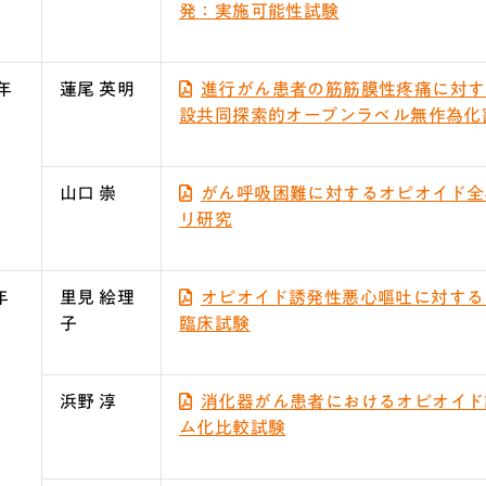
発：実施可能性試験
年
蓮尾 英明
進行がん患者の筋筋膜性疼痛に対す
設共同探索的オープンラベル無作為化
山口 崇
がん呼吸困難に対するオピオイド全
リ研究
年
里見 絵理
オピオイド誘発性悪心嘔吐に対する
子
臨床試験
浜野 淳
消化器がん患者におけるオピオイド
ム化比較試験