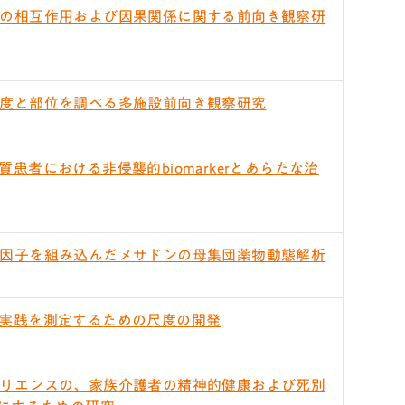
の相互作用および因果関係に関する前向き観察研
度と部位を調べる多施設前向き観察研究
患者における非侵襲的biomarkerとあらたな治
因子を組み込んだメサドンの母集団薬物動態解析
実践を測定するための尺度の開発
リエンスの、家族介護者の精神的健康および死別