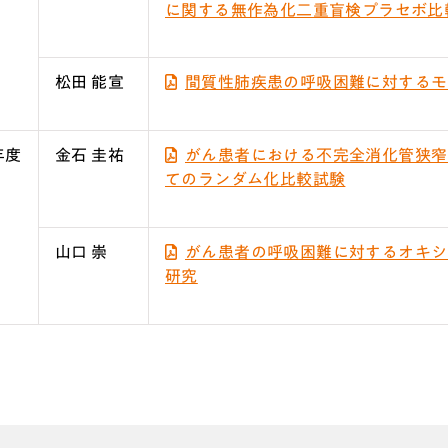
に関する無作為化二重盲検プラセボ比
松田 能宣
間質性肺疾患の呼吸困難に対するモ
年度
金石 圭祐
がん患者における不完全消化管狭窄
てのランダム化比較試験
山口 崇
がん患者の呼吸困難に対するオキシ
研究