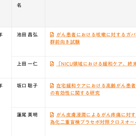
度
名
年
池田 昌弘
がん患者における咳嗽に対するガバ
群前向き試験
上田 一仁
「NICU領域における緩和ケア、
年
坂口 聡子
在宅緩和ケアにおける高齢がん患者
の有効性に関する研究
蓮尾 英明
がん皮膚浸潤によるがん疼痛に対す
為化二重盲検プラセボ対照クロスオー