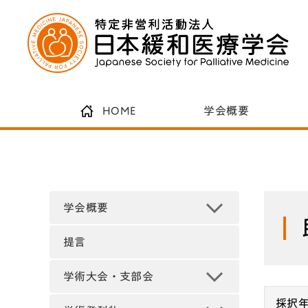
HOME
学会概要
学会概要
提言
学術大会・支部会
採択