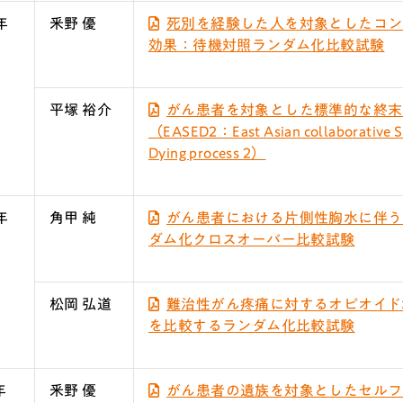
年
釆野 優
死別を経験した人を対象としたコン
効果：待機対照ランダム化比較試験
平塚 裕介
がん患者を対象とした標準的な終末
（EASED2：East Asian collaborative Stud
Dying process 2）
年
角甲 純
がん患者における片側性胸水に伴う
ダム化クロスオーバー比較試験
松岡 弘道
難治性がん疼痛に対するオピオイド
を比較するランダム化比較試験
年
釆野 優
がん患者の遺族を対象としたセルフ