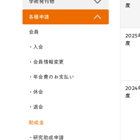
学術発刊物
各種申請
会員
2025
度
入会
会員情報変更
年会費のお支払い
2024
休会
度
退会
助成金
研究助成申請