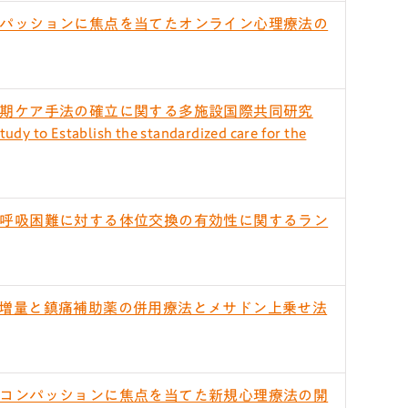
パッションに焦点を当てたオンライン心理療法の
期ケア手法の確立に関する多施設国際共同研究
y to Establish the standardized care for the
呼吸困難に対する体位交換の有効性に関するラン
増量と鎮痛補助薬の併用療法とメサドン上乗せ法
コンパッションに焦点を当てた新規心理療法の開