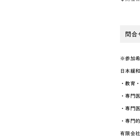
問合
※参加
日本緩和
・教育
・専門
・専門
・専門
有限会