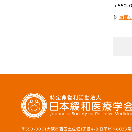
〒550
▷
お問
〒550-0001大阪市西区土佐堀1丁目4-8 日栄ビル603B