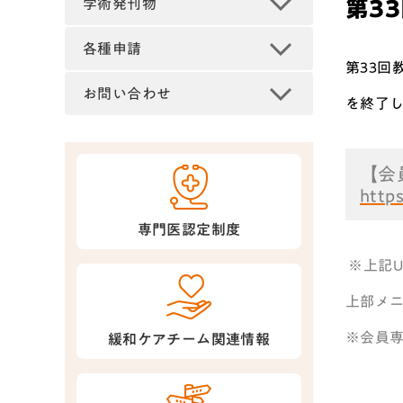
第3
学術発刊物
各種申請
第33回
お問い合わせ
を終了
【会
http
専門医認定制度
※上記
上部メ
※会員
緩和ケアチーム関連情報