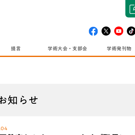
提言
学術大会・支部会
学術発刊物
お知らせ
.04