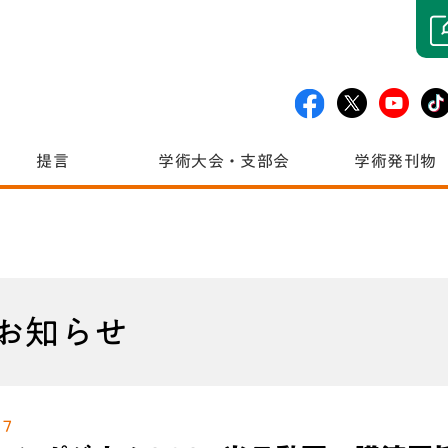
提言
学術大会・支部会
学術発刊物
お知らせ
17