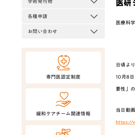
医研
学術発刊物
各種申請
医療科学
お問い合わせ
日頃よ
10月8
専門医認定制度
要性」
当日動画
緩和ケアチーム関連情報
https://