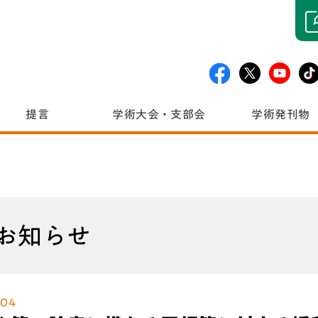
提言
学術大会・支部会
学術発刊物
お知らせ
.04