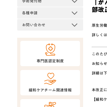
「が
学術発刊物
部改
各種申請
お問い合わせ
厚生労
詳しく
このた
専門医認定制度
お知ら
詳細は
本改正
緩和ケアチーム関連情報
【緩和