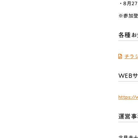
・8月2
※参加
各種お
チラ
WEB
https:/
運営事
北見赤