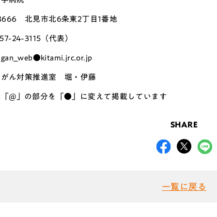
-8666 北見市北6条東2丁目1番地
157-24-3115（代表）
gan_web●kitami.jrc.or.jp
：がん対策推進室 堀・伊藤
ail「@」の部分を「●」に変えて掲載しています
SHARE
一覧に戻る