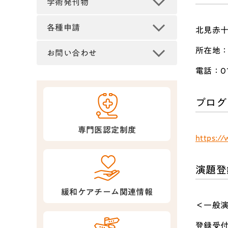
学術発刊物
各種申請
北見赤
所在地：
お問い合わせ
電話：01
プログ
専門医認定制度
https:/
演題登
緩和ケアチーム関連情報
＜一般
登録受付