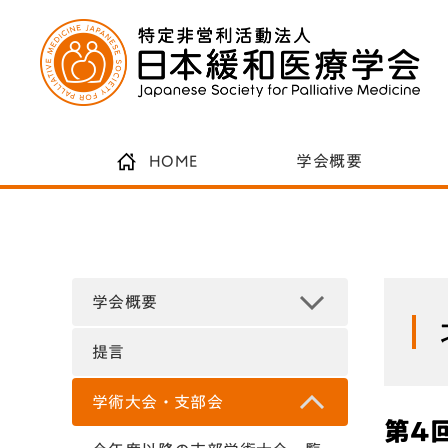
HOME
学会概要
学会概要
提言
学術大会・支部会
第4